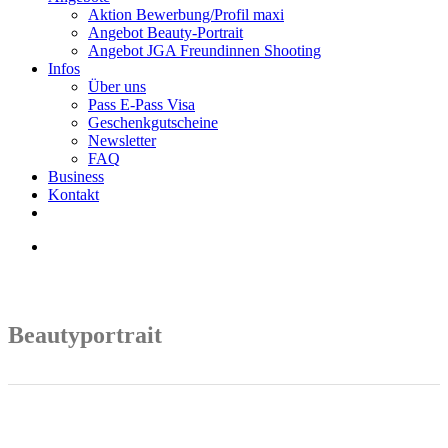
Aktion Bewerbung/Profil maxi
Angebot Beauty-Portrait
Angebot JGA Freundinnen Shooting
Infos
Über uns
Pass E-Pass Visa
Geschenkgutscheine
Newsletter
FAQ
Business
Kontakt
linkedin
whatsapp
search
Beautyportrait