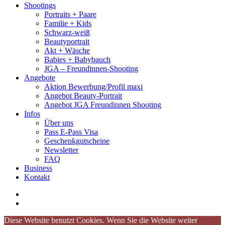
Shootings
Portraits + Paare
Familie + Kids
Schwarz-weiß
Beautyportrait
Akt + Wäsche
Babies + Babybauch
JGA – Freundinnen-Shooting
Angebote
Aktion Bewerbung/Profil maxi
Angebot Beauty-Portrait
Angebot JGA Freundinnen Shooting
Infos
Über uns
Pass E-Pass Visa
Geschenkgutscheine
Newsletter
FAQ
Business
Kontakt
linkedin
whatsapp
Diese Website benutzt Cookies. Wenn Sie die Website weiter