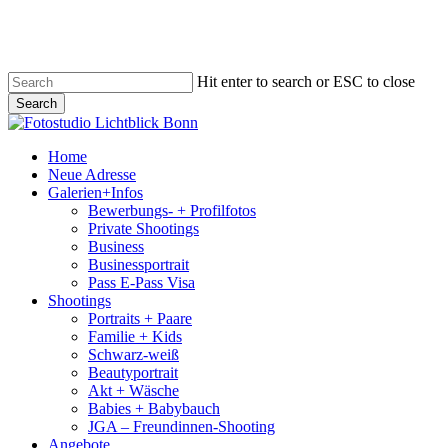
Skip
to
main
content
Hit enter to search or ESC to close
Search
Close
Search
search
Menu
Home
Neue Adresse
Galerien+Infos
Bewerbungs- + Profilfotos
Private Shootings
Business
Businessportrait
Pass E-Pass Visa
Shootings
Portraits + Paare
Familie + Kids
Schwarz-weiß
Beautyportrait
Akt + Wäsche
Babies + Babybauch
JGA – Freundinnen-Shooting
Angebote